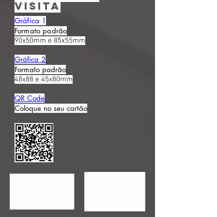
visita
Gráfica 1
Formato padrão
90x50mm e 85x55mm
Gráfica 2
Formato padrão
48x88 e 45x80mm
QR Code
Coloque no seu cartão