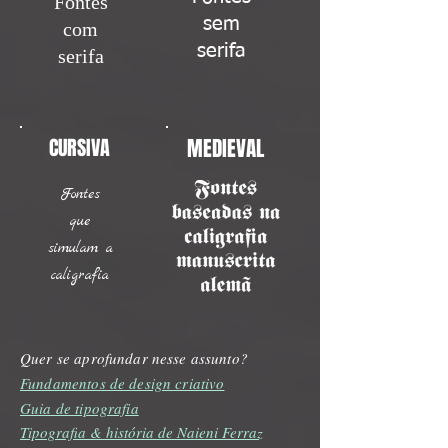
Fontes
sem
com
serifa
serifa
CURSIVA
MEDIEVAL
Fontes
que
simulam a
caligrafia
Quer se aprofundar nesse assunto?
Fundamentos de design criativo
Guia de tipografia
Tipografia & história de Naieni Ferraz