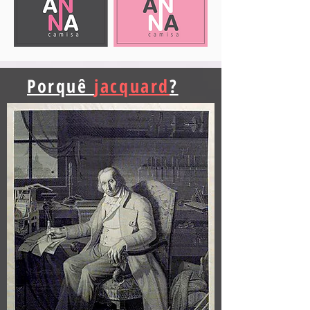
Porquê
jacquard
?