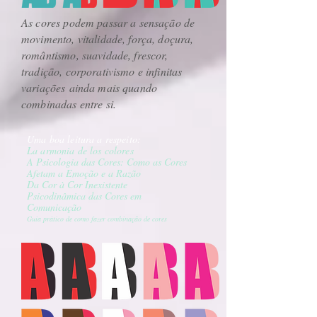
As cores podem passar a sensação de
movimento, vitalidade, força, doçura,
romântismo, suavidade, frescor,
tradição, corporativismo e infinitas
variações ainda mais quando
combinadas entre si.
Uma boa leitura a respeito:
La armonia de los colores
A Psicologia das Cores: Como as Cores
Afetam a Emoção e a Razão
Da Cor à Cor Inexistente
Psicodinâmica das Cores em
Comunicação
Guia prático de como fazer combinação de cores