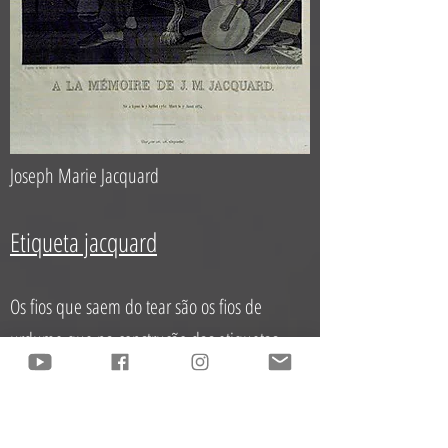
Joseph Marie Jacquard
Etiqueta jacquard
Os fios que saem do tear são os fios de
urdume que na construção das etiquetas,
sempre serão nas cores branco ou preto.
A trama são os fios que se entrelaçam ao fio
do urdume na horizontal.