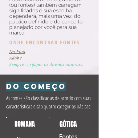
(ou fontes) também carregam
significados e sua escolha
dependerá, mais uma vez, do
público definido e do conceito
planejado por você para sua
marca.
ONDE ENCONTRAR FONTES
Da Font
Adobe
Sempre verifique os direitos autorais
.
Do começo
As fontes são classificadas de acordo com suas
características e são quatro categorias básicas:
ROMANA
GÓTICA
Fontes