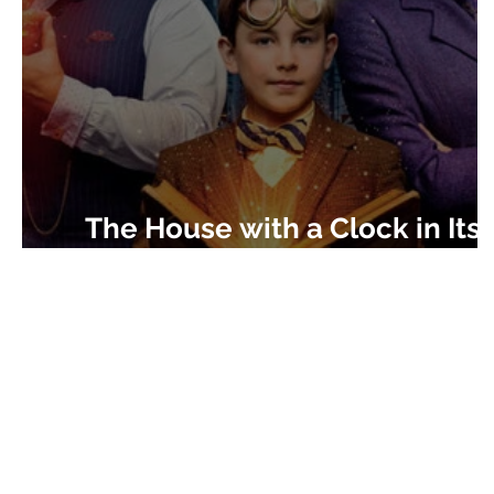
The House with a Clock in Its
Walls (inspiração)