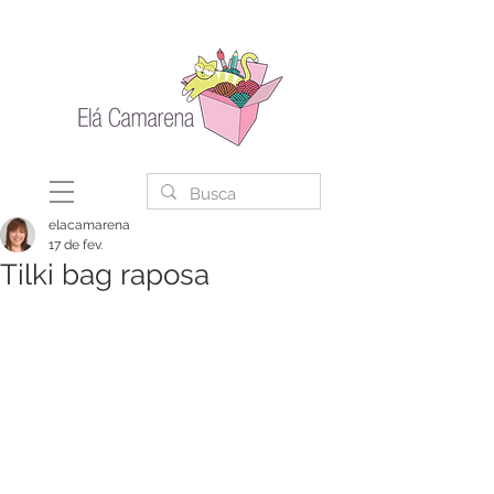
elacamarena
17 de fev.
Tilki bag raposa