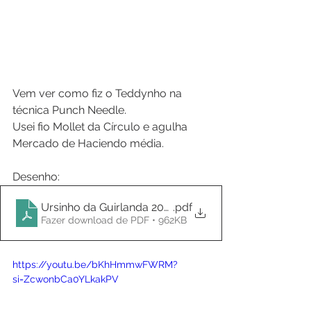
Vem ver como fiz o Teddynho na 
técnica Punch Needle.
Usei fio Mollet da Círculo e agulha 
Mercado de Haciendo média.
Desenho:
Ursinho da Guirlanda 2023
.pdf
Fazer download de PDF • 962KB
https://youtu.be/bKhHmmwFWRM?
si=ZcwonbCa0YLkakPV