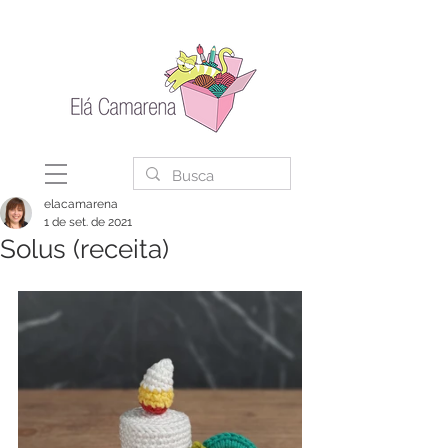
elacamarena
1 de set. de 2021
Solus (receita)