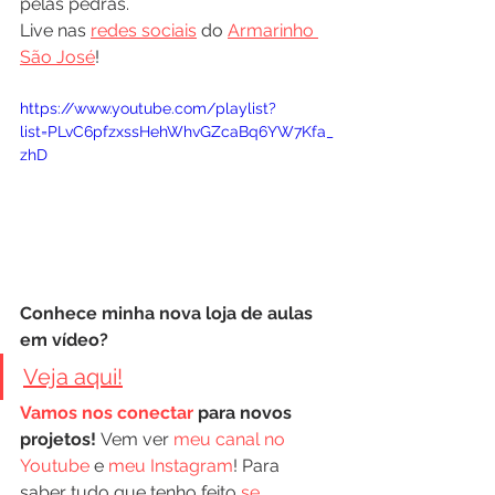
pelas pedras.
Live nas 
redes sociais
 do 
Armarinho 
São José
!
https://www.youtube.com/playlist?
list=PLvC6pfzxssHehWhvGZcaBq6YW7Kfa_
zhD
Conhece minha nova loja de aulas 
em vídeo?
Veja aqui!
Vamos nos conectar
 para novos 
projetos!
 Vem ver 
meu canal no 
Youtube
 e 
meu Instagram
! Para 
saber tudo que tenho feito 
se 