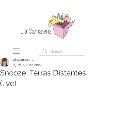
elacamarena
25 de out. de 2024
Snooze, Terras Distantes
(live)