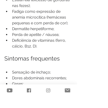
nas fezes); 
Fadiga como expressão de 
anemia microcítica (hemáceas 
pequenas e com perda de cor);
Dermatite herpetiforme; 
Perda de apetite / náusea; 
Deficiência de vitaminas (ferro, 
cálcio, B12, D).
Sintomas frequentes
Sensação de inchaço;
Dores abdominais recorrentes;
Gases;
Esteatose hepática (gordura no 
fígado);
Transaminase pouco clara;
Fraqueza muscular ou fadiga;