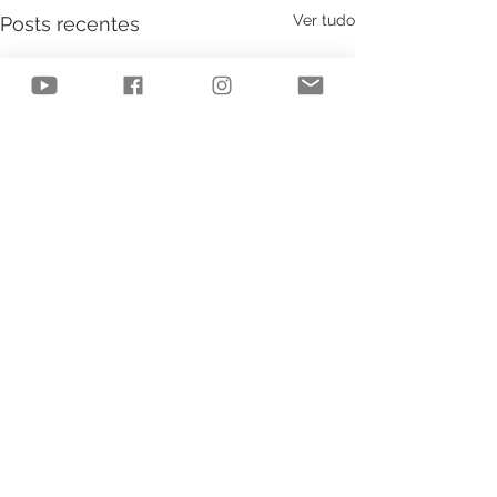
Ver tudo
Posts recentes
Comentários
Objetos de des