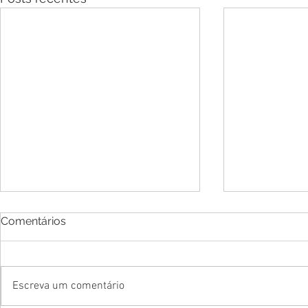
Comentários
Escreva um comentário
Florentina (vídeo)