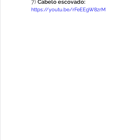
7) 
Cabelo escovado:
https://youtu.be/rFeEEgW8zrM