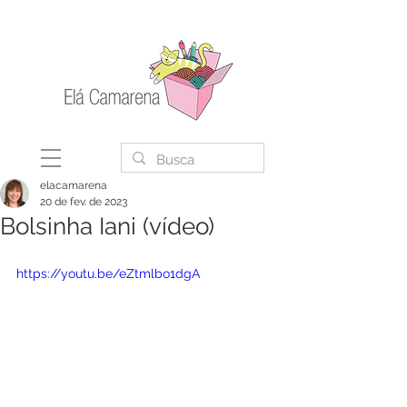
elacamarena
20 de fev. de 2023
Bolsinha Iani (vídeo)
https://youtu.be/eZtmlbo1dgA