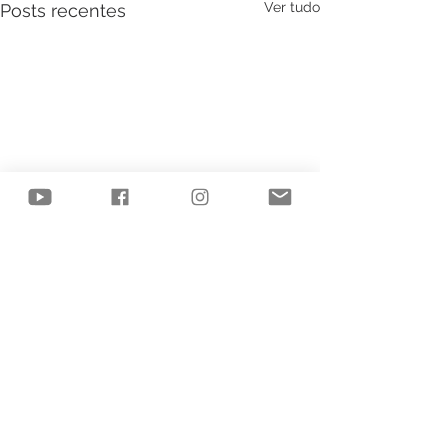
Ver tudo
Posts recentes
Comentários
Objetos de des