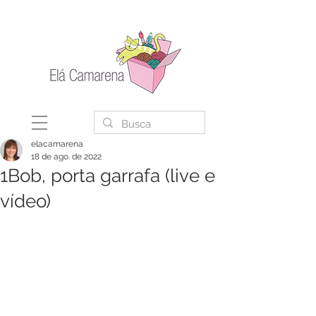
elacamarena
18 de ago. de 2022
1Bob, porta garrafa (live e
vídeo)