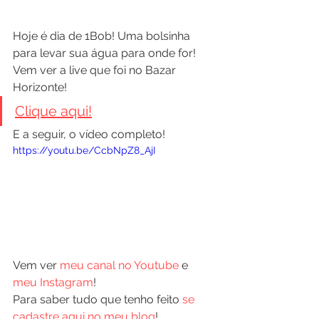
Hoje é dia de 1Bob! Uma bolsinha 
para levar sua água para onde for!
Vem ver a live que foi no Bazar 
Horizonte!
Clique aqui!
E a seguir, o vídeo completo!
https://youtu.be/CcbNpZ8_AjI
Vem ver 
meu canal no Youtube
 e 
meu Instagram
! 
Para saber tudo que tenho feito 
se 
cadastre aqui no meu blog
!